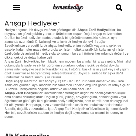
Ahşap Hediyeler
Hediye seçmek, bir duygu ve özen göstergesidir.
, bu
Ahşap Zarif Hediyelikler
duyguyu en güzel şekilde yansıtan ürünlerden oluşur. Doğal ahşap malzemeden
üretilen bu özel hediyeler, sadece estetik bir görünüm sunmakla kalmaz; aynı
zamanda uzun ömürlü, kullanışlı ve anlamlı bir hediye deneyimi sağlar.
Sevdiklerinize vereceğiniz bir ahşap hediyelik, onların günlük yaşamına şıklık ve
sıcaklık katar. İster masa dekoru olarak, ister mutfakta pratik bir kullanım için, ister
özel günlerde anlamlı bir hediye olarak sunun, bu zarif ürünler her ortamda değerli ve
dikkat çekici bir detay haline gelir.
Ahşap Zarif Hediyelikler, hem klasik hem modern tasarımları bir araya getirir. Minimalist
dokunuşlarla sade ve şık bir görünüm sunarken, detaylı işçilik ve doğal dokular
sayesinde hediyeye özel bir karakter katar. Fotoğraf baskılı, isim yazılı veya el yapımı
özel tasarımlar ile hediyenizi kişiselleştirebilirsiniz. Böylece, sadece bir eşya değil,
unutulmaz bir hatıra sunmuş olursunuz.
Doğal ahşap malzeme, her hediyeyi eşsiz kılar. Her ürün farklı damar ve dokulara
sahip olduğundan, aynı modelde bile tamamen kendine özgü bir görünüm ortaya çıkar.
Bu özellik, hediyenizin değerini artırır ve onu daha özel kılar.
, sevdiklerinize verdiğiniz değeri ve özeni gösteren küçük
Ahşap Zarif Hediyelikler
ama anlamlı dokunuşlardır. Doğum günü, yılbaşı, sevgililer günü, anneler günü veya
öğretmenler günü gibi özel günlerde hediye ettiğinizde, hem estetik hem de duygusal
bir etki yaratır. Her parça, size ve sevdiklerinize sıcak ve unutulmaz anılar bırakır.
Sadelik, doğallık ve zarafet… İşte Ahşap Zarif Hediyelikler’i özel kılan üç temel özellik.
Her biri, sevdiklerinize sadece bir hediye değil, aynı zamanda anlamlı bir deneyim
sunar.
Alt Kategoriler